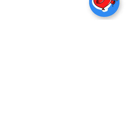
ПОЖЕРТВОВАТ
ОГРН: 1077799006097
ИНН: 7707330373