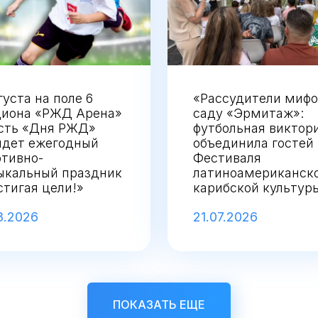
густа на поле 6
«Рассудители мифо
диона «РЖД Арена»
саду «Эрмитаж»:
есть «Дня РЖД»
футбольная виктор
йдет ежегодный
объединила гостей
ртивно-
Фестиваля
ыкальный праздник
латиноамериканско
тигая цели!»
карибской культур
8.2026
21.07.2026
ПОКАЗАТЬ ЕЩЕ