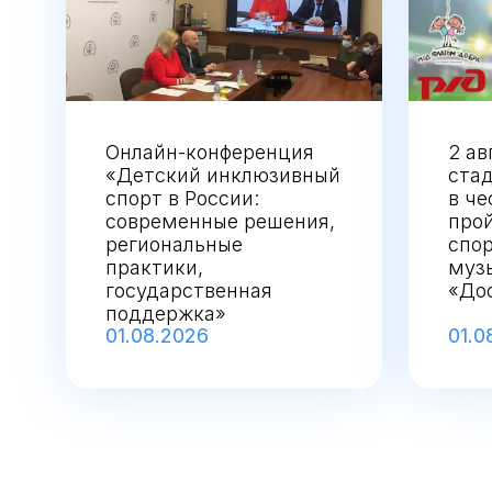
Онлайн-конференция
2 ав
«Детский инклюзивный
ста
спорт в России:
в ч
современные решения,
про
региональные
спо
практики,
муз
государственная
«Дос
поддержка»
01.08.2026
01.0