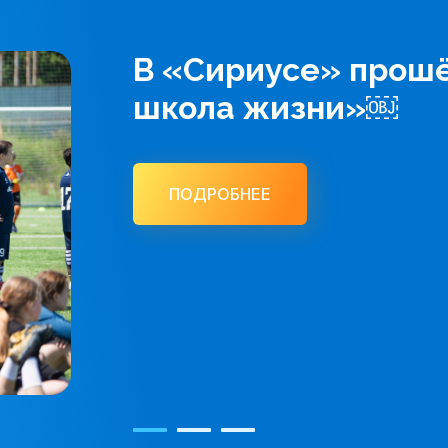
В «Сириусе» прошё
школа жизни»￼
ПОДРОБНЕЕ