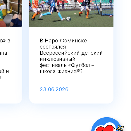
в» в
В Наро-Фоминске
состоялся
ина
Всероссийский детский
инклюзивный
фестиваль «Футбол –
й и
школа жизни»￼
ы
23.06.2026
НАЖМИ ЧТОБ