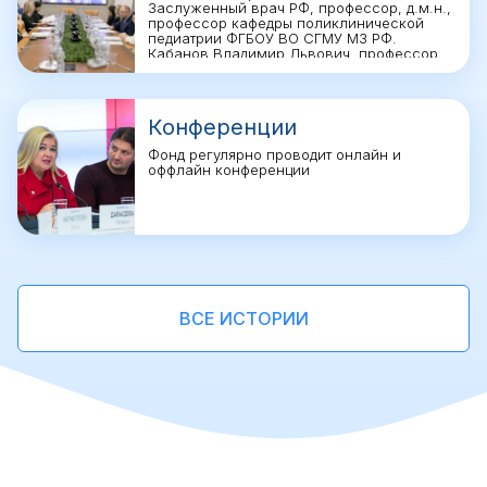
Заслуженный врач РФ, профессор, д.м.н.,
профессор кафедры поликлинической
педиатрии ФГБОУ ВО СГМУ МЗ РФ.
Кабанов Владимир Львович, профессор
кафедры педагогики и психологии и
профессор кафедры теории и истории
государства и права МПГУ, доктор
юридических наук, кандидат
Конференции
педагогических наук; Лещенко Марина
Валерьевна, врач-педиатр, канд. мед.
Фонд регулярно проводит онлайн и
наук, профессор кафедры медицины и
оффлайн конференции
безопасности жизнедеятельности ФГОБОУ
[…]
ВСЕ ИСТОРИИ