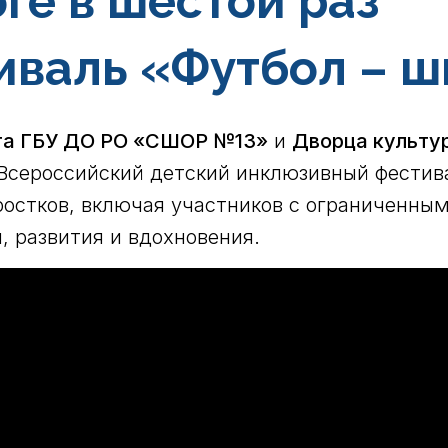
оге в шестой раз
иваль «Футбол – 
та ГБУ ДО РО «СШОР №13»
и
Дворца культу
сероссийский детский инклюзивный фестива
остков, включая участников с ограниченным
, развития и вдохновения.