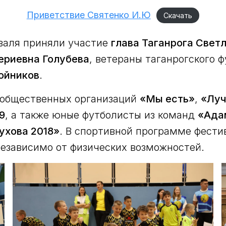
Приветствие Святенко И.Ю
Скачать
валя приняли участие
глава Таганрога Свет
ериевна Голубева
, ветераны таганрогского 
ойников
.
 общественных организаций
«Мы есть»
,
«Луч
9
, а также юные футболисты из команд
«Ада
ухова 2018»
. В спортивной программе фести
независимо от физических возможностей.