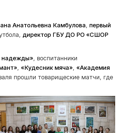
лана Анатольевна Камбулова
,
первый
футбола,
директор ГБУ ДО РО «СШОР
 надежды»
, воспитанники
мант»
,
«Кудесник мяча»
,
«Академия
валя прошли товарищеские матчи, где